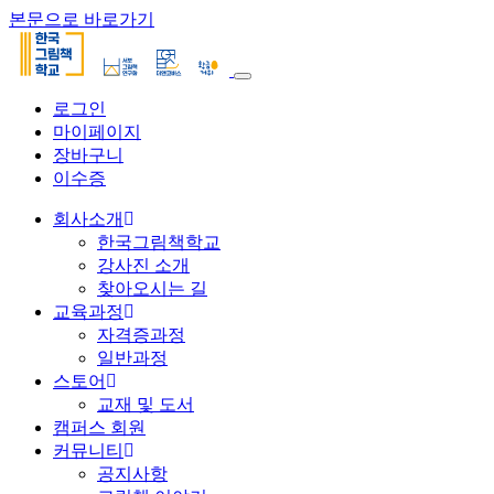
본문으로 바로가기
로그인
마이페이지
장바구니
이수증
회사소개
한국그림책학교
강사진 소개
찾아오시는 길
교육과정
자격증과정
일반과정
스토어
교재 및 도서
캠퍼스 회원
커뮤니티
공지사항