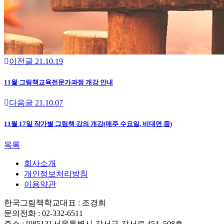
이전글
21.10.19
11월 그림책교육전문가과정 개강 안내
다음글
21.10.07
11월 17일 작가별 그림책 강의 개강(매주 수요일, 비대면 줌)
목록
회사소개
개인정보처리방침
이용약관
한국그림책학교
대표 : 조경희
문의전화 : 02-332-6511
주소 : [08513] 서울특별시 강서구 강서로 454, 508호