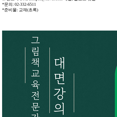
*문의: 02-332-6511
*준비물: 교재(초록)