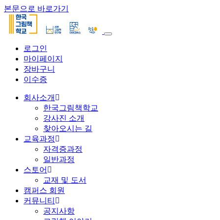
본문으로 바로가기
로그인
마이페이지
장바구니
이수증
회사소개
한국그림책학교
강사진 소개
찾아오시는 길
교육과정
자격증과정
일반과정
스토어
교재 및 도서
캠퍼스 회원
커뮤니티
공지사항