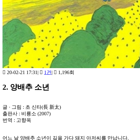
20-02-21 17:31
|
1건
|
1,196회
2. 양배추 소년
글 · 그림 : 초 신타(長 新太)
출판사 : 비룡소 (2007)
번역 : 고향옥
어느 날 양배추 소년이 길을 가다 돼지 아저씨를 만납니다.